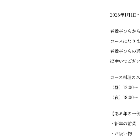
2026年1月
春鶯亭ひらか
コースになり
春鶯亭ひらの
ば幸いでござ
コース料理の
（昼）12:00〜
（夜）18:00〜
【ある年の一
・新年の前菜
・お吸い物