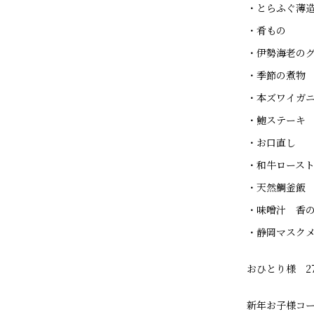
・とらふぐ薄
・肴もの
・伊勢海老の
・季節の煮物
・本ズワイガ
・鮑ステーキ
・お口直し
・和牛ロースト
・天然鯛釜飯
・味噌汁 香
・静岡マスク
おひとり様 27
新年お子様コー