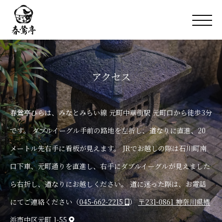
アクセス
春鶯亭ひらは、みなとみらい線 元町中華街駅 元町口から徒歩3分
です。
ダブルイーグル手前の路地を左折し、道なりに直進、20
メートル先右手に看板が見えます。
JRでお越しの際は石川町南
口下車、元町通りを直進し、右手にダブルイーグルが見えました
ら右折し、道なりにお越しください。
道に迷った際は、お電話
にてご連絡ください（
045-662-2215
）
〒231-0861 神奈川県横
浜市中区元町 1-55